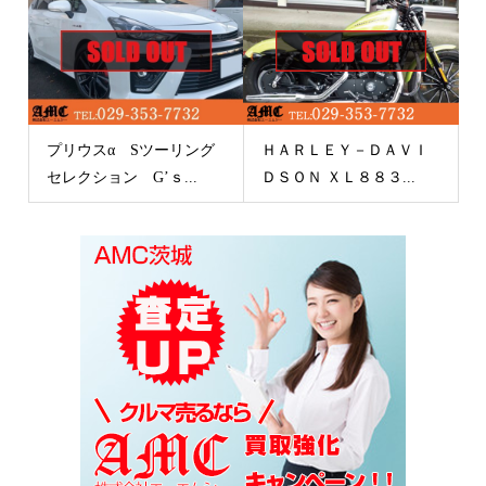
プリウスα Sツーリング
ＨＡＲＬＥＹ－ＤＡＶＩ
セレクション G’ｓ...
ＤＳＯＮ ＸＬ８８３...