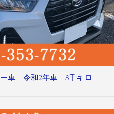
ー車 令和2年車 3千キロ