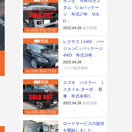
ホンダ ＮBOXカス
タム G ssパッケー
ジ 年式27年 SOL
D...
2022.04.28
販売実績
レクサス LS460 バー
ジョンCｉパッケージ
4WD 年式26年...
2022.04.28
クルマ販売車両
スズキ ハスラー Ｊ
スタイル.ターボ 新
車 年式令和3...
2022.04.28
販売実績
ロードサービスの提供
を開始しました。