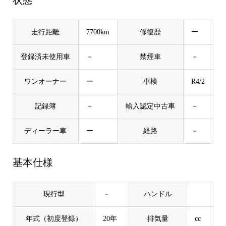
状態
走行距離
7700km
修復歴
ー
登録済未使用車
－
禁煙車
－
ワンオーナー
ー
車検
R4/2
記録簿
－
輸入認定中古車
－
ディーラー車
ー
経路
－
基本仕様
現行型
－
ハンドル
年式（初度登録）
20年
排気量
cc