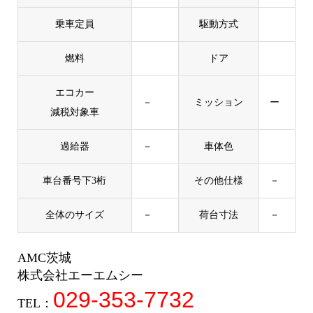
乗車定員
駆動方式
燃料
ドア
エコカー
－
ミッション
ー
減税対象車
過給器
－
車体色
車台番号下3桁
その他仕様
－
全体のサイズ
－
荷台寸法
－
AMC茨城
株式会社エーエムシー
029-353-7732
TEL：