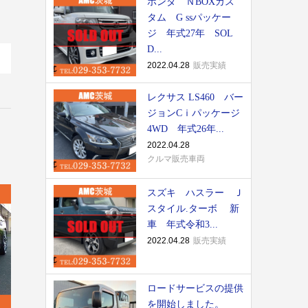
ホンダ ＮBOXカス
タム G ssパッケー
ジ 年式27年 SOL
D...
2022.04.28
販売実績
レクサス LS460 バー
ジョンCｉパッケージ
4WD 年式26年...
2022.04.28
クルマ販売車両
スズキ ハスラー Ｊ
スタイル.ターボ 新
車 年式令和3...
2022.04.28
販売実績
ロードサービスの提供
を開始しました。