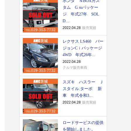
ホンダ ＮBOXカス
タム G ssパッケー
ジ 年式27年 SOL
D...
2022.04.28
販売実績
レクサス LS460 バー
ジョンCｉパッケージ
4WD 年式26年...
2022.04.28
クルマ販売車両
スズキ ハスラー Ｊ
スタイル.ターボ 新
車 年式令和3...
2022.04.28
販売実績
ロードサービスの提供
を開始しました。